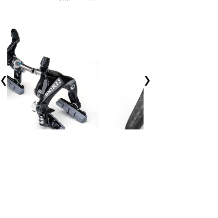
FIVE五代-3D打印坐垫
器C刹卡钳
超轻碳板自行车座
998
￥